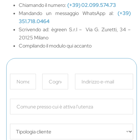
Chiamando il numero:
(+39) 02.099.574.73
Mandando un messaggio WhatsApp al:
(+39)
351.718.0464
Scrivendo ad: ègreen S.r.l – Via G. Zuretti, 34 –
20125 Milano
Compilando il modulo qui accanto
N
E
a
m
m
a
Nome
Cognome
e
i
*
l
S
*
i
n
g
l
D
e
r
L
o