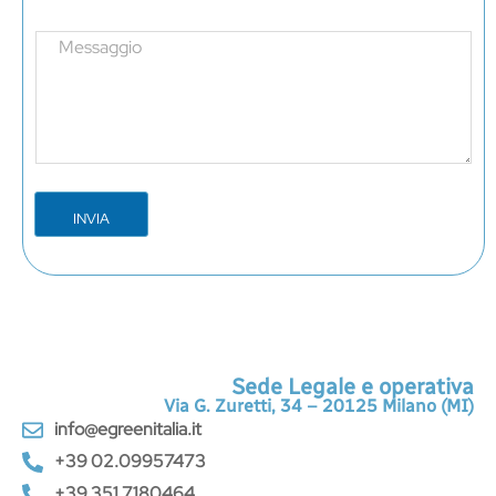
i
p
n
d
M
e
o
e
T
w
s
e
n
s
x
a
t
g
e
*
INVIA
Sede Legale e operativa
Via G. Zuretti, 34 – 20125 Milano (MI)
info@egreenitalia.it
+39 02.09957473
+39 351.7180464